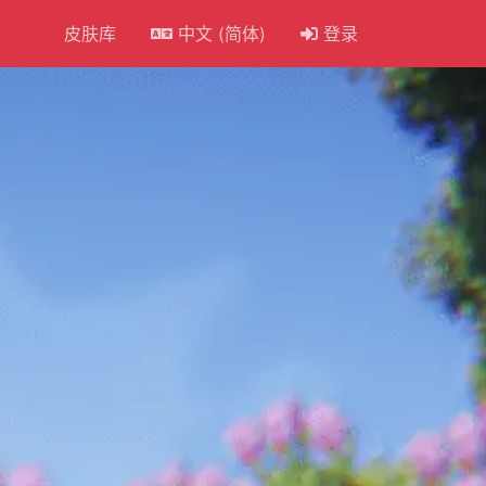
皮肤库
中文 (简体)
登录